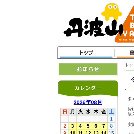
本
文
へ
ジ
ャ
ン
プ
トッ
多
皆
購
実