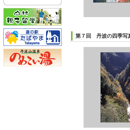
第７回 丹波の四季写