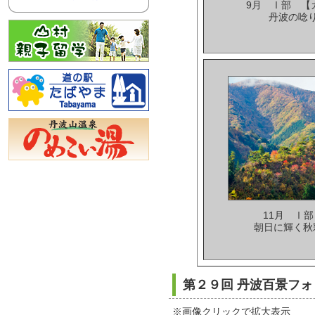
9月 Ⅰ部 【
丹波の唸
11月 Ⅰ
朝日に輝く秋
第２９回 丹波百景フォ
※画像クリックで拡大表示