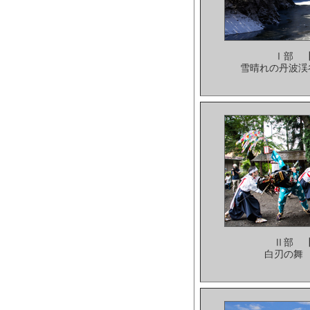
Ⅰ部 
雪晴れの丹波渓
Ⅱ部 
白刃の舞