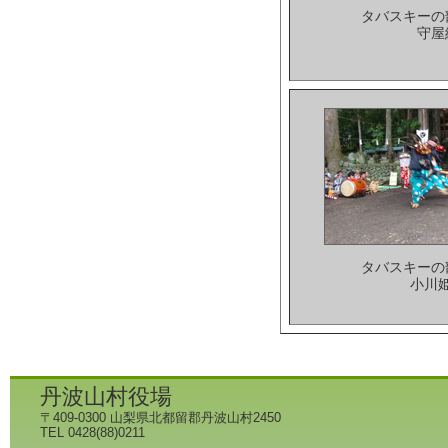
タバスキーの
守屋
タバスキーの
小川
丹波山村役場
〒409-0300 山梨県北都留郡丹波山村2450
TEL 0428(88)0211