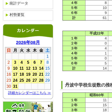
統計データ
４年
8
５年
10
６年
9
村勢要覧
計
61
平成22年
１年
4
２年
0
３年
4
４年
1
５年
0
６年
5
計
14
丹波中学校生徒数の推移
昭和60年
１年
11
２年
15
３年
18