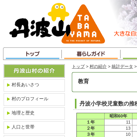
本
文
へ
ジ
ャ
ン
プ
トップ
>
村の紹介
>
統計データ
>
教育
村長あいさつ
村のプロフィール
丹波小学校児童数の推移
地理と歴史
昭和60年
１年
11
人口と世帯
２年
13
３年
10