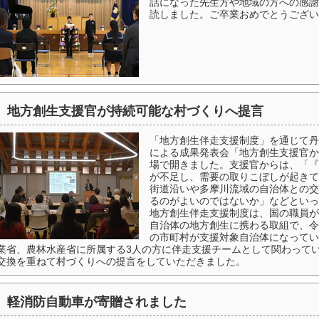
話になった先生方や地域の方への感謝
読しました。ご卒業おめでとうござい
地方創生支援官が持続可能な村づくりへ提言
「地方創生伴走支援制度」を通じて丹
による成果発表会「地方創生支援官か
場で開きました。支援官からは、「『
が不足し、需要の取りこぼしが起きて
街道沿いや多摩川流域の自治体との交
るのがよいのではないか」などといっ
地方創生伴走支援制度は、国の職員が
自治体の地方創生に携わる取組で、令
の市町村が支援対象自治体になってい
業省、農林水産省に所属する3人の方に伴走支援チームとして関わって
交換を重ねて村づくりへの提言をしていただきました。
軽消防自動車が寄贈されました