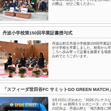
の際は、ぜひご覧ください。
丹波小学校第150回卒業証書授与式
丹波山村立丹波小学校第150回卒業証
が小学校を卒業しました。校長から卒
ころへ歩み寄って証書を披露する場面
おめでとうございます。
「スフィーダ世田谷FC サミットGO GREEN MATC
3月15日に行われた「2026プレナス
谷ＦＣ vs 静岡ＳＳＵボニータ」の
の試合は、丹波山村と「地方創生に関