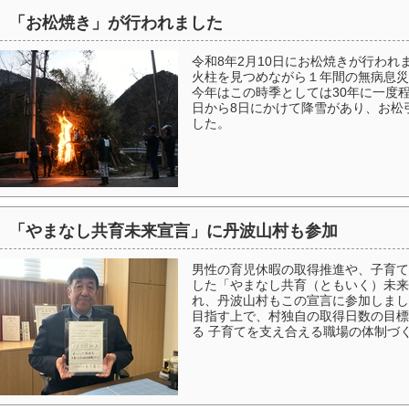
「お松焼き」が行われました
令和8年2月10日にお松焼きが行わ
火柱を見つめながら１年間の無病息災
今年はこの時季としては30年に一度
日から8日にかけて降雪があり、お松
した。
「やまなし共育未来宣言」に丹波山村も参加
男性の育児休暇の取得推進や、子育て
した「やまなし共育（ともいく）未来
れ、丹波山村もこの宣言に参加しまし
目指す上で、村独自の取得日数の目標
る 子育てを支え合える職場の体制づ