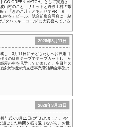
O GREEN MATCH」として実施さ
波山村のこと、サミットと丹波山村の繋
飯」「きのこ汁」とあわせてPRしまし
山村をアピール。試合前集合写真に一緒
た"タバスキーコール"に大変喜んでいる
2026年3月11日
成し、3月11日に子どもたちへお披露目
作りの紅白テープでテープカットし、そ
部屋の中を見学していました。多目的ス
口減少危機対策支援事業費補助金事業と
2026年3月11日
授与式が3月11日に行われました。今年
で過ごした時間を振り返りながら、お世