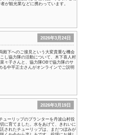
若者が観光業などに携わっています。
2026年3月24日
妃両殿下へのご接見という大変貴重な機会
こし協力隊の活動について、木下喜人村
菜々子さんと、協力隊OBで協力隊のサ
を務める中平正士さんがオンラインでご説明
2026年3月19日
、チューリップのプランターを丹波山村役
切に育てました。水をあげて、きれいに
託されたチューリップは、まだつぼみが
咲くか今から楽しみです。役場にお越し