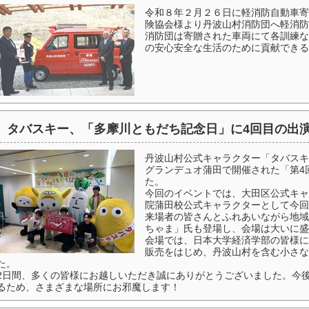
令和８年２月２６日に軽消防自動車寄
険協会様より丹波山村消防団へ軽消防
消防団は寄贈された車両にて各訓練な
の安心安全な生活のために貢献できる
タバスキー、「多摩川ともだち記念日」に4回目の出
丹波山村公式キャラクター「タバスキー
グランデュオ蒲田で開催された「第4
た。
今回のイベントでは、大田区公式キャ
院蒲田校公式キャラクターとして今回
来場者の皆さんとふれあいながら地域
ちゃま」氏も登場し、会場は大いに盛
会場では、日本大学経済学部の皆様に
販売をはじめ、丹波山村を含む小さな
た。
2日間、多くの皆様にお越しいただき誠にありがとうございました。今
るため、さまざまな場所にお邪魔します！