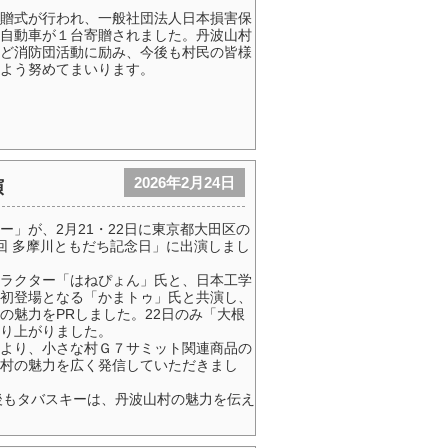
贈式が行われ、一般社団法人日本損害保
自動車が１台寄贈されました。丹波山村
ど消防団活動に励み、今後も村民の皆様
よう努めてまいります。
2026年2月24日
演
」が、2月21・22日に東京都大田区の
回 多摩川ともだち記念日」に出演しまし
ラクター「はねぴょん」氏と、日本工学
初登場となる「かまトゥ」氏と共演し、
の魅力をPRしました。22日のみ「大根
り上がりました。
より、小さな村Ｇ７サミット関連商品の
村の魅力を広く発信していただきまし
後もタバスキーは、丹波山村の魅力を伝え