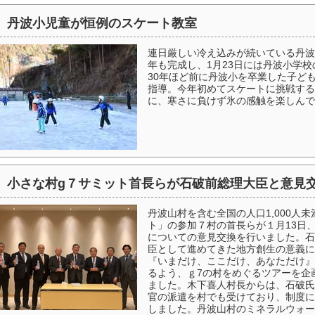
丹波小児童が恒例のスケート教室
連日厳しい冷え込みが続いている丹波
年も完成し、1月23日には丹波小学
30年ほど前に丹波小を卒業した子ど
指導。今年初めてスケートに挑戦する
に、寒さに負けず氷の感触を楽しんで
小さな村g７サミット首長らが石破前総理大臣と意見
丹波山村を含む全国の人口1,000人
ト」の参加７村の首長らが１月13日
についての意見交換を行いました。石
臣として進めてきた地方創生の意義に
『いまだけ、ここだけ、あなただけ』
るよう、ｇ7の村をめぐるツアーを企
ました。木下喜人村長からは、石破氏
官の派遣を村でも受けており、制度に
しました。丹波山村のミネラルウォー