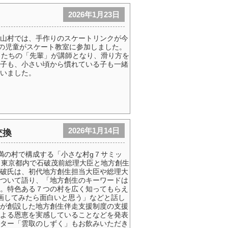
2026年1月23日
山村では、手作りのスケートリンクが今
校の児童がスケート教室に参加しました。
もたちの「先輩」が講師となり、滑り方を
子も、小さい頃から慣れている子も一緒
いました。
2026年1月14日
交換
未満の村で構成する「小さな村g７サミッ
、東京都内で石破茂前総理大臣と地方創生
破氏は、初代地方創生担当大臣や総理大
ついて語り、「地方創生のキーワードは
。特色ある７つの村を広く知ってもらえ
画してみたら面白いと思う」などと話し
が創設した地方創生伴走支援制度の支援
よる恩恵を実感していることなどを発表
ター「雲取のしずく」もお飲みいただき