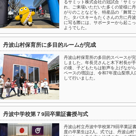
るサミット株式会社の冠試合「サミットG
れ、ご来場いただいた多くの皆様に丹
がりのことなどを、特産品の「舞茸ご
た。タバスキーもたくさんの方に丹波
に写る際には、サポーターから起こっ
ようでした。
丹波山村保育所に多目的ルームが完成
丹波山村保育所の多目的スペースが完
しました。年長児さんと木下村長が手
の後、子どもたちは歓声を上げながら
ペースの増設は、令和7年度山梨県人
して行いました。
丹波中学校第７9回卒業証書授与式
丹波山村立丹波中学校第79回卒業証書
度の卒業生は2人。式では、丹波山村