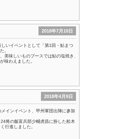
2018年7月10日
新しいイベントとして「第1回・鮎まつ
た。
、美味しいものブースでは鮎の塩焼き、
が味わえました。
2018年4月9日
りのメインイベント、甲州軍団出陣に参加
田24将の飯富兵部少輔虎昌に扮した舩木
しく行進しました。