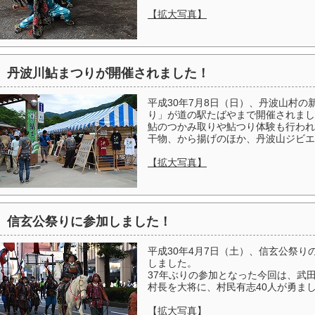
【拡大写真】
丹波川鮎まつりが開催されました！
平成30年7月8日（日）、丹波山村の
り」が道の駅たばやまで開催されまし
鮎のつかみ取りや鮎つり体験も行われ
干物、から揚げのほか、丹波山ジビエ
【拡大写真】
信玄公祭りに参加しました！
平成30年4月7日（土）、信玄公祭
しました。
37年ぶりの参加となった今回は、武
村長を大将に、村民有志40人が勇ま
【拡大写真】