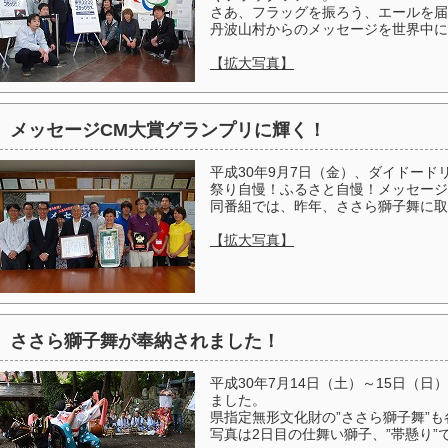
さあ、フラッグを振ろう、エールを届
丹波山村からのメッセージを世界中に
【拡大写真】
メッセージCM大賞グランプリに輝く！
平成30年9月7日（金）、ダイドードリ
祭り自慢！ふるさと自慢！メッセージ
同番組では、昨年、ささら獅子舞に取
【拡大写真】
ささら獅子舞が奉納されました！
平成30年7月14日（土）～15日（
ました。
県指定無形文化財の”ささら獅子舞”
写真は2日目の仕舞い獅子、”帯懸り”