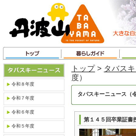
本
文
へ
ジ
ャ
ン
プ
トップ
>
タバスキ
度）
令和８年度
タバスキーニュース（
令和７年度
令和６年度
第１４５回卒業証書
令和５年度