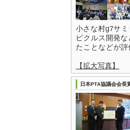
小さな村g7サ
ピクルス開発な
たことなどが評
【拡大写真】
日本PTA協議会会長