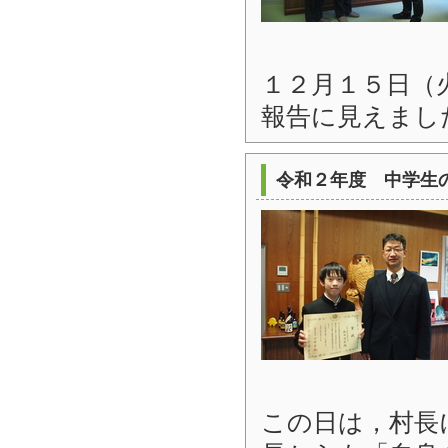
１２月１５日（
報告に見えまし
令和２年度 中学生
この日は，村長