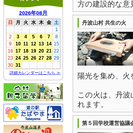
方の建設的な意
丹波山村 共生の火
陽光を集め、火
この火は、丹波
れます。
第５回学校運営協議