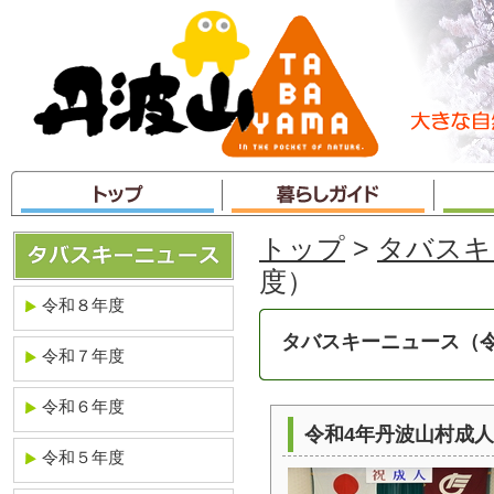
本
文
へ
ジ
ャ
ン
プ
トップ
>
タバスキ
度）­
令和８年度
タバスキーニュース（
令和７年度
令和６年度
令和4年丹波山村成
令和５年度