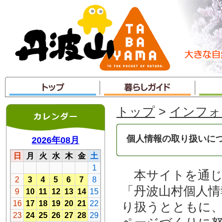
本
文
へ
ジ
ャ
ン
プ
トップ
>
インフォ
個人情報の取り扱いに
本サイトを通じ
「丹波山村個人情
り扱うとともに