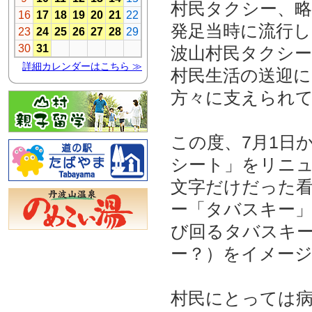
村民タクシー、
発足当時に流行し
波山村民タクシー
村民生活の送迎
方々に支えられ
この度、7月1日
シート」をリニ
文字だけだった
ー「タバスキー
び回るタバスキ
ー？）をイメー
村民にとっては病