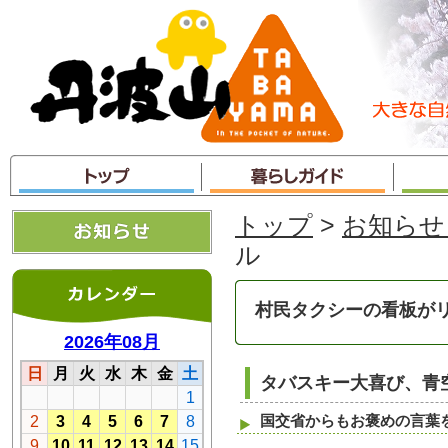
本
文
へ
ジ
ャ
ン
プ
トップ
>
お知らせ
ル
村民タクシーの看板が
タバスキー大喜び、青
国交省からもお褒めの言葉