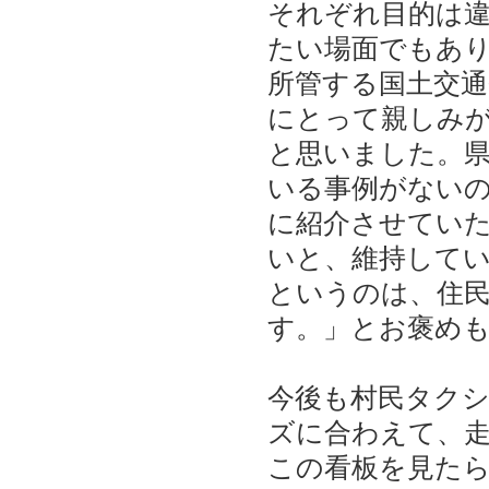
それぞれ目的は
たい場面でもあ
所管する国土交通
にとって親しみ
と思いました。
いる事例がない
に紹介させてい
いと、維持して
というのは、住
す。」とお褒め
今後も村民タク
ズに合わえて、
この看板を見た