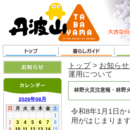
本
文
へ
ジ
ャ
ン
プ
トップ
>
お知らせ
運用について
林野火災注意報・林野
令和8年1月1日
用がはじまりま