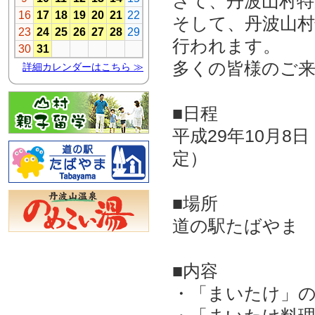
さて、丹波山村
そして、丹波山
行われます。
多くの皆様のご
■日程
平成29年10月8
定）
■場所
道の駅たばやま
■内容
・「まいたけ」