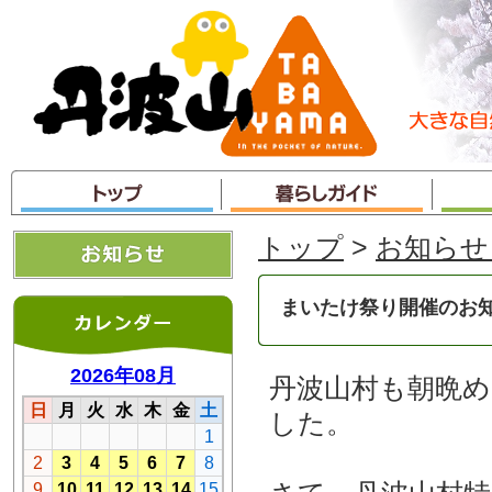
本
文
へ
ジ
ャ
ン
プ
トップ
>
お知らせ
まいたけ祭り開催のお
丹波山村も朝晩
した。