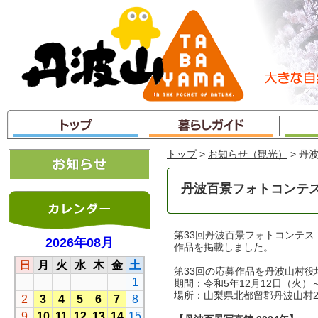
本
文
へ
ジ
ャ
ン
プ
トップ
>
お知らせ（観光）
> 丹
丹波百景フォトコンテ
第33回丹波百景フォトコンテス
作品を掲載しました。
第33回の応募作品を丹波山村役
期間：令和5年12月12日（火）～
場所：山梨県北都留郡丹波山村2