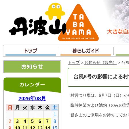
本
文
へ
ジ
ャ
ン
プ
トップ
>
お知らせ（観光）
> 台
台風6号の影響による
村営つり場は、6月7日（日）
臨時休業および池釣りのみの営
皆さまのご来場をお待ちしてお