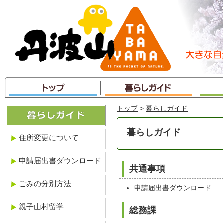
本
文
へ
ジ
ャ
ン
プ
トップ
>
暮らしガイド
暮らしガイド
住所変更について
申請届出書ダウンロード
共通事項
ごみの分別方法
申請届出書ダウンロード
親子山村留学
総務課