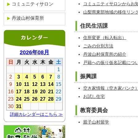
コミュニティサロン
コミュニティサロンからお
山梨県東部地域の移住リン
丹波山村保育所
住民生活課
住所変更（転入転出）
ごみの分別方法
丹波山村保育所の紹介
戸籍への振り仮名記載につ
振興課
空き家情報（空き家バンク
お試し住宅
教育委員会
親子山村留学