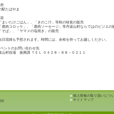
場所
の駅たばやま
内容
「まいたけごはん」、「きのこ汁」等秋の味覚の販売
「鹿肉コロッケ」、「鹿肉ソーセージ」等丹波山村ならではのビジエの
「そば」、「ヤマメの塩焼き」の販売
当日混雑も予想されます。時間には、余裕を持ってお越しください。
イベントのお問い合わせ先
波山村役場 振興課 ＴＥＬ ０４２８－８８－０２１１
個人情報の取り扱いにつ
サイトマップ
50