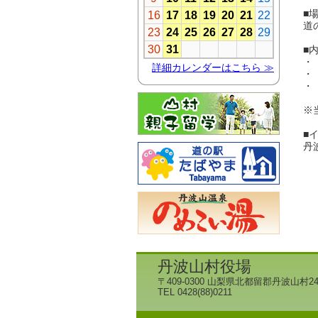
■
道
■
・
・
・
※
■
丹
丹波山村役場
〒409-0300 山梨県北都留郡丹波山村24
TEL 0428(88)0211