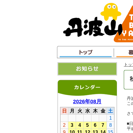
本
文
へ
ジ
ャ
ン
プ
トッ
丹
こ
さ
■
平