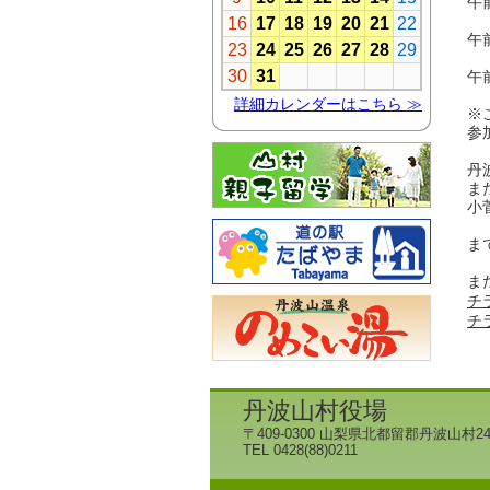
午
午
午
※
参
丹
ま
小
ま
ま
チ
チ
丹波山村役場
〒409-0300 山梨県北都留郡丹波山村24
TEL 0428(88)0211