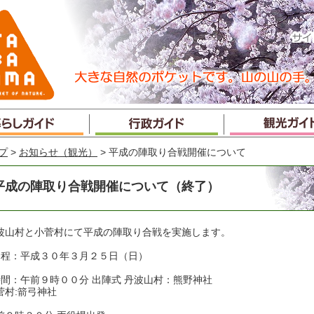
プ
>
お知らせ（観光）
> 平成の陣取り合戦開催について
平成の陣取り合戦開催について（終了）
波山村と小菅村にて平成の陣取り合戦を実施します。
日程：平成３０年３月２５日（日）
時間：午前９時００分 出陣式 丹波山村：熊野神社
菅村:箭弓神社