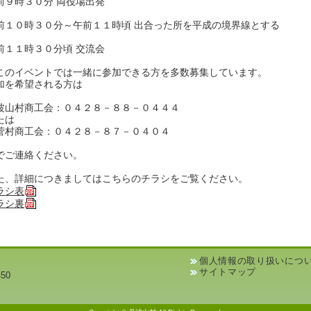
前９時３０分 両役場出発
前１０時３０分～午前１１時頃 出合った所を平成の境界線とする
前１１時３０分頃 交流会
このイベントでは一緒に参加できる方を多数募集しています。
加を希望される方は
波山村商工会：０４２８－８８－０４４４
たは
菅村商工会：０４２８－８７－０４０４
でご連絡ください。
た、詳細につきましてはこちらのチラシをご覧ください。
ラシ表
ラシ裏
個人情報の取り扱いにつ
サイトマップ
50