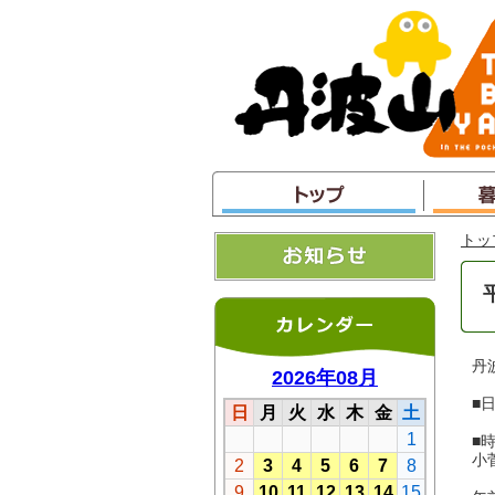
本
文
へ
ジ
ャ
ン
プ
トッ
丹
■
■
小