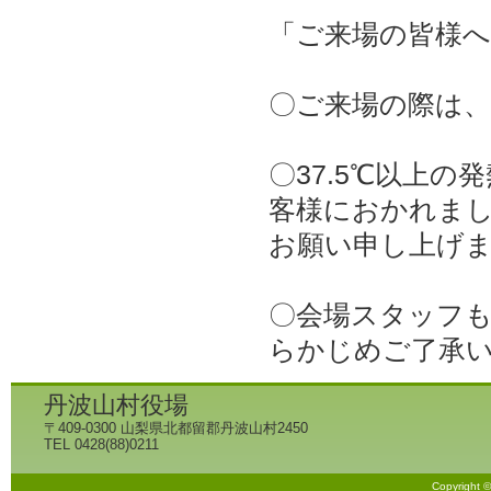
「ご来場の皆様
〇ご来場の際は
〇37.5℃以上
客様におかれま
お願い申し上げ
〇会場スタッフ
らかじめご了承
丹波山村役場
〒409-0300 山梨県北都留郡丹波山村2450
TEL 0428(88)0211
Copyright 