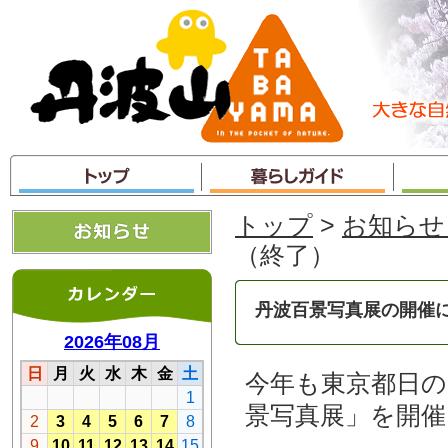
本
文
へ
ジ
ャ
ン
プ
トップ
>
お知らせ
（終了）
丹波百景写真展の開催
今年も東京都日
景写真展」を開催