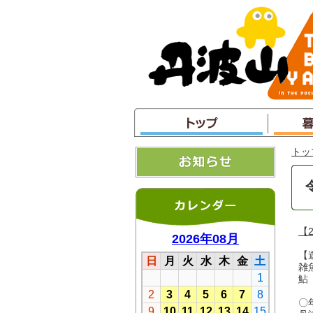
本
文
へ
ジ
ャ
ン
プ
トッ
【
【
雑
鮎
〇