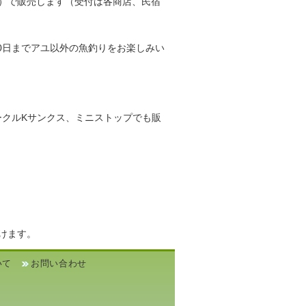
能）で販売します（受付は各商店、民宿
30日までアユ以外の魚釣りをお楽しみい
ークルKサンクス、ミニストップでも販
けます。
いて
お問い合わせ