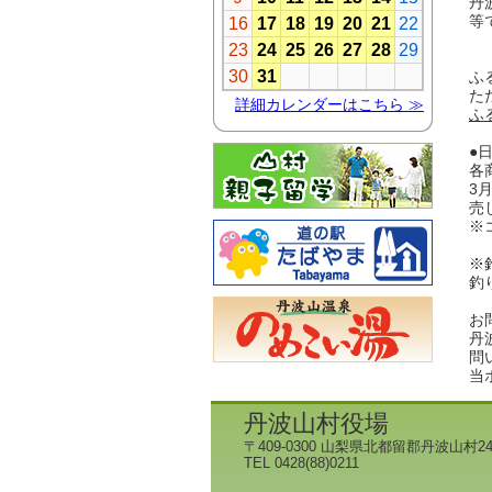
丹
等
ふ
た
ふ
●
各
3
売
※
※
釣
お
丹
問い
当
丹波山村役場
〒409-0300 山梨県北都留郡丹波山村24
TEL 0428(88)0211