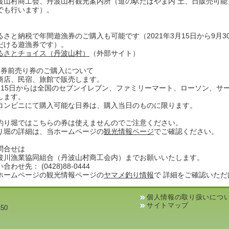
波山村商工会、丹波山村観光案内所（道の駅たばやま内 土、日販売可
でも行います）。
るさと納税で年間遊漁券のご購入も可能です（2021年3月15日から9月
だける遊漁券です）。
るさとチョイス（丹波山村）
（外部サイト）
日券前売り券のご購入について
商店、民宿、旅館で販売します。
月15日からは全国のセブンイレブン、ファミリーマート、ローソン、サ
します。
コンビニにて購入可能な日券は、購入当日のものに限ります。
釣り堀ではこちらの券は使えませんのでご注意ください。
り堀の詳細は、当ホームページの
観光情報ページ
でご確認ください。
問合せは
波川漁業協同組合（丹波山村商工会内）までお願いいたします。
合わせ先： (0428)88-0444
ホームページの観光情報ページの
ヤマメ釣り情報
で 詳細をご確認いただ
個人情報の取り扱いにつ
サイトマップ
50