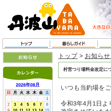
本
文
へ
ジ
ャ
ン
プ
トップ
>
お知らせ
村営つり場料金改定に
いつも当釣場を
令和3年4月1日