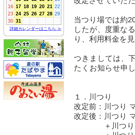
改定させていた
当つり場では約2
したが、度重なる
り、利用料金を
つきましては、
たくお知らせ申
１．川つり
改定前：川つり マス
改定後：川つり マス
＋川つり 1区画