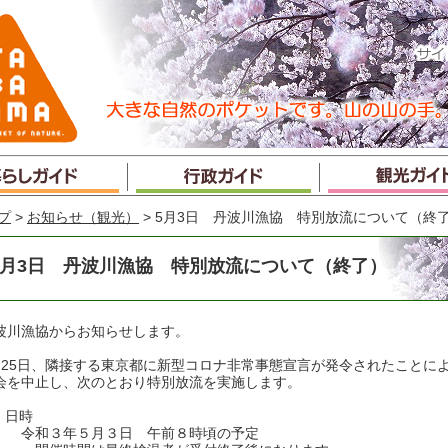
プ
>
お知らせ（観光）
> 5月3日 丹波川漁協 特別放流について（終
5月3日 丹波川漁協 特別放流について（終了）
波川漁協からお知らせします。
月25日、隣接する東京都に新型コロナ非常事態宣言が発令されたことに
会を中止し、次のとおり特別放流を実施します。
. 日時
和３年５月３日 午前８時頃の予定