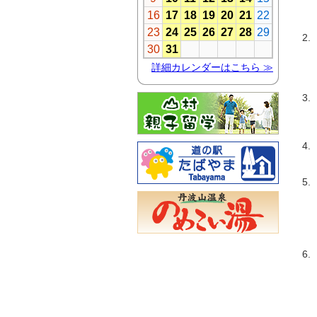
開
終
2
受
テ
3
ヤ
ニ
4
実
5
年
そ
女
中
6
・
・
・
・
・