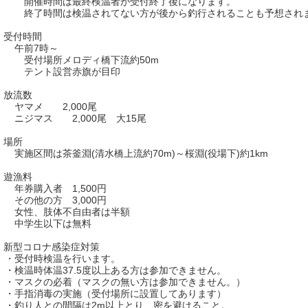
催時間は最終検温者が受付終了後になります。
了時間は検温されてない方が後から釣行されることも予想されま
. 受付時間
午前7時～
付場所メロディ橋下流約50m
ント設営赤旗が目印
. 放流数
マメ 2,000尾
ジマス 2,000尾 大15尾
. 場所
施区間は茶釜淵(清水橋上流約70m)～桜淵(役場下)約1km
. 遊漁料
券購入者 1,500円
の他の方 3,000円
性、肢体不自由者は半額
学生以下は無料
. 新型コロナ感染症対策
受付時検温を行います。
検温時体温37.5度以上ある方は参加できません。
マスクの必着（マスクの無い方は参加できません。）
手指消毒の実施（受付場所に設置してあります）
釣り人との間隔は2m以上とり、密を避けること。