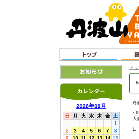
本
文
へ
ジ
ャ
ン
プ
トッ
丹
4
大
1
令