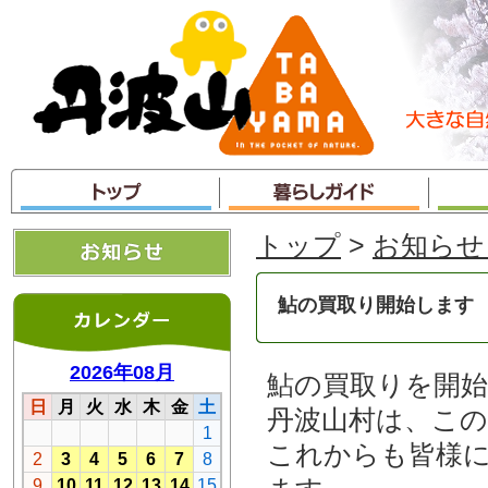
本
文
へ
ジ
ャ
ン
プ
トップ
>
お知らせ
鮎の買取り開始します
鮎の買取りを開
丹波山村は、こ
これからも皆様