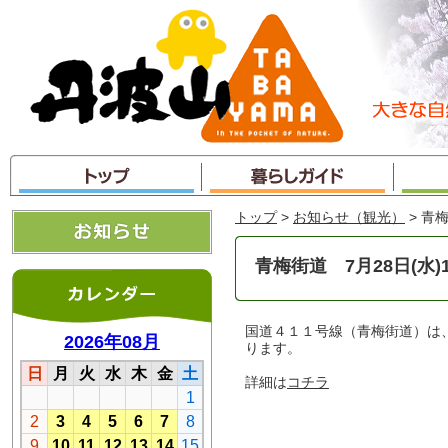
本
文
へ
ジ
ャ
ン
プ
トップ
>
お知らせ（観光）
> 青
青梅街道 7月28日(水
国道４１１号線（青梅街道）は
ります。
詳細は
コチラ