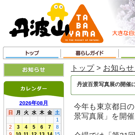
本
文
へ
ジ
ャ
ン
プ
トップ
>
お知らせ
丹波百景写真展の開催
今年も東京都日
景写真展」を開催