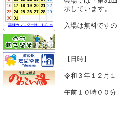
会場では「第31
示しています。
入場は無料です
【日時】
令和３年１２月１
午前１０時００分