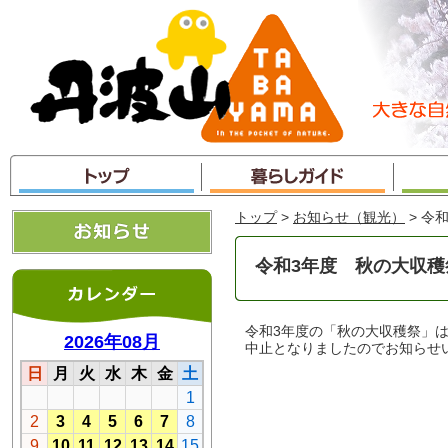
本
文
へ
ジ
ャ
ン
プ
トップ
>
お知らせ（観光）
> 令
令和3年度 秋の大収
令和3年度の「秋の大収穫祭」
中止となりましたのでお知らせ