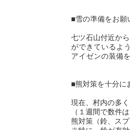
■雪の準備をお願
七ツ石山付近か
ができているよう
アイゼンの装備
■熊対策を十分に
現在、村内の多
（１週間で数件
熊対策（鈴、ス