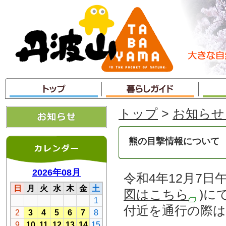
本
文
へ
ジ
ャ
ン
プ
トップ
>
お知らせ
熊の目撃情報について
令和4年12月7
図はこちら
)に
付近を通行の際