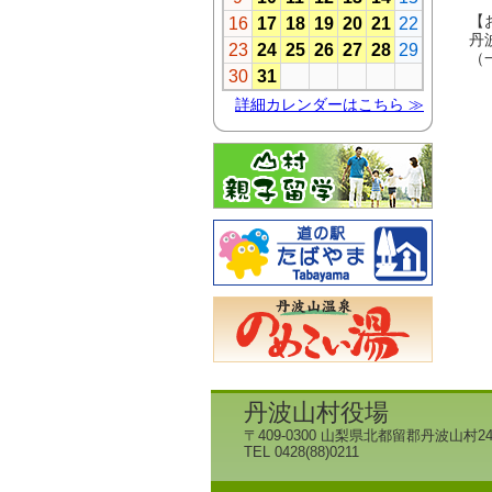
【
丹
（
丹波山村役場
〒409-0300 山梨県北都留郡丹波山村24
TEL 0428(88)0211