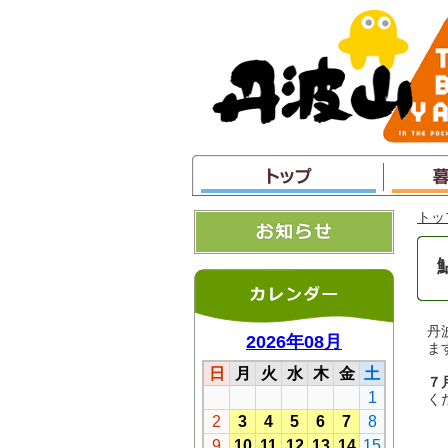
本
文
へ
ジ
ャ
ン
プ
トッ
丹
ま
７
く