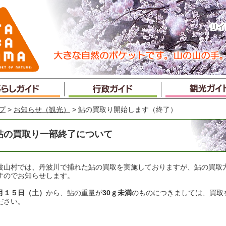
プ
>
お知らせ（観光）
> 鮎の買取り開始します（終了）
鮎の買取り一部終了について
波山村では、丹波川で捕れた鮎の買取を実施しておりますが、鮎の買取
すのでお知らせします。
月１５日（土）
から、鮎の重量が
30ｇ未満
のものにつきましては、買取
ださい。