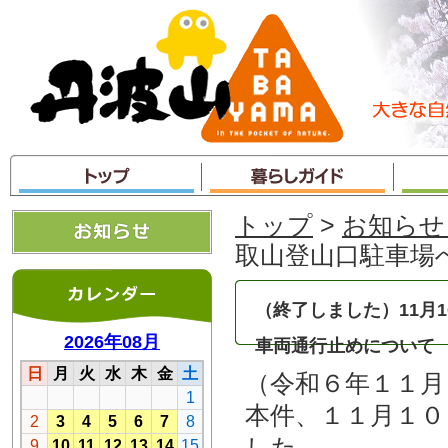
本
文
へ
ジ
ャ
ン
プ
トップ
>
お知らせ
取山登山口駐車場
（終了しました）11月
車両通行止めについて
（令和６年１１月
本件、１１月１０
した。