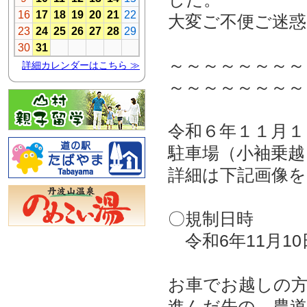
大変ご不便ご迷
～～～～～～～～
～～～～～～～～
令和６年１１月１
駐車場（小袖乗越
詳細は下記画像
〇規制日時
令和6年11月10
お車でお越しの方は
進んだ先の、農