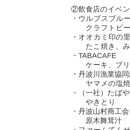
②飲食店のイベ
・ウルブスブル
クラフトビー
・オオカミ印の
たこ焼き、みそ
・TABACAFE
ケーキ、プリ
・丹波川漁業協同
ヤマメの塩焼
・（一社）たばや
やきとり
・丹波山村商工会
原木舞茸汁
・ファームてん