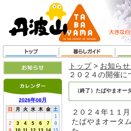
本
文
へ
ジ
ャ
ン
プ
トップ
>
お知らせ
２０２４の開催に
（終了）たばやまオータ
２０２４年１１月
たばやまオータ
た。