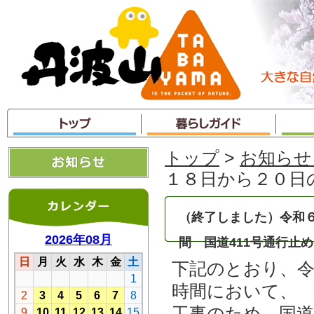
本
文
へ
ジ
ャ
ン
プ
トップ
>
お知らせ
１８日から２０日
（終了しました）令和
間 国道411号通行止
下記のとおり、令
時間において、
工事のため、国道