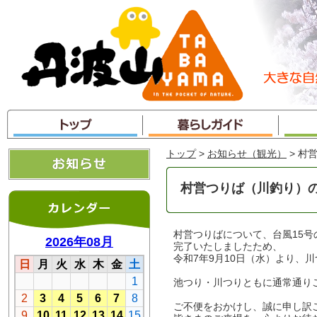
本
文
へ
ジ
ャ
ン
プ
トップ
>
お知らせ（観光）
> 村
村営つりば（川釣り）
村営つりばについて、台風15
完了いたしましたため、
令和7年9月10日（水）より、
池つり・川つりともに通常通り
ご不便をおかけし、誠に申し訳