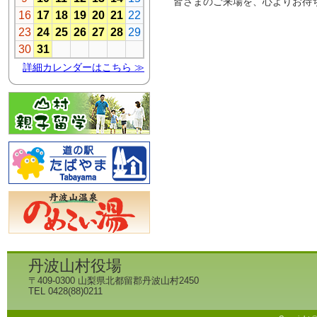
皆さまのご来場を、心よりお待
丹波山村役場
〒409-0300 山梨県北都留郡丹波山村2450
TEL 0428(88)0211