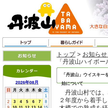
本
文
へ
ジ
ャ
ン
プ
トップ
>
お知らせ
「丹波山ハイボー
「丹波山」ウイスキー
始について
丹波山村では、
２年度から着手
木樽での熟成を