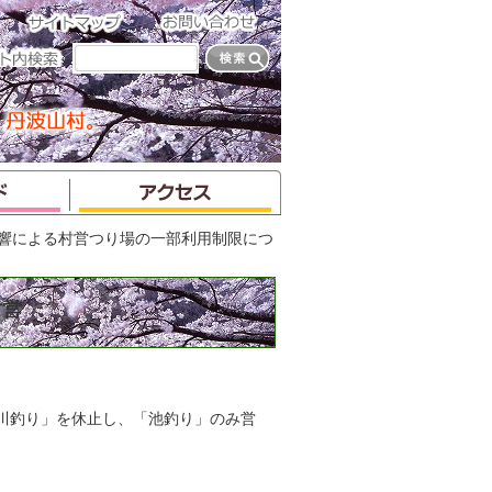
号の影響による村営つり場の一部利用制限につ
村営
川釣り」を休止し、「池釣り」のみ営