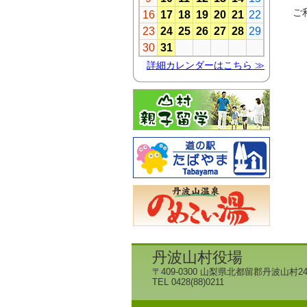
ご
丹波山村役場
〒409-0300 山梨県北都留郡丹波山村24
TEL 0428(88)0211