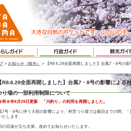
プ
>
お知らせ（観光）
> 【R8.6.29全面再開しました】台風7・8
【R8.6.29全面再開しました】台風7・8号の影響による
つり場の一部利用制限について
令和８年6月29日更新 「川釣り」の利用を再開しました。
風7号・8号に伴う大雨の影響により、村営つり場では復旧までの間、「
いたします。
旧の目途が立ち次第、改めてお知らせいたします。