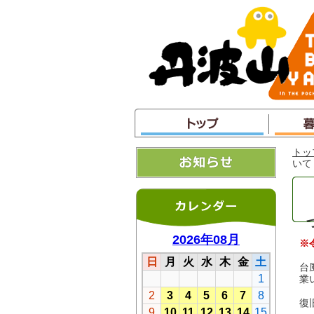
本
文
へ
ジ
ャ
ン
プ
トッ
いて
※
台
業
復