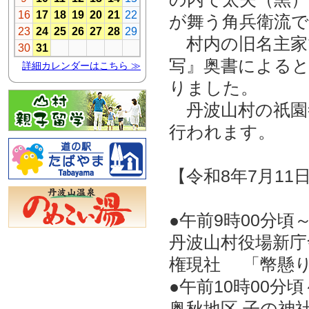
が舞う角兵衛流
村内の旧名主家
写』奥書によると
りました。
丹波山村の祇園祭
行われます。
【令和8年7月11
●午前9時00分頃
丹波山村役場新庁
権現社 「幣懸
●午前10時00分頃
奥秋地区 子の神