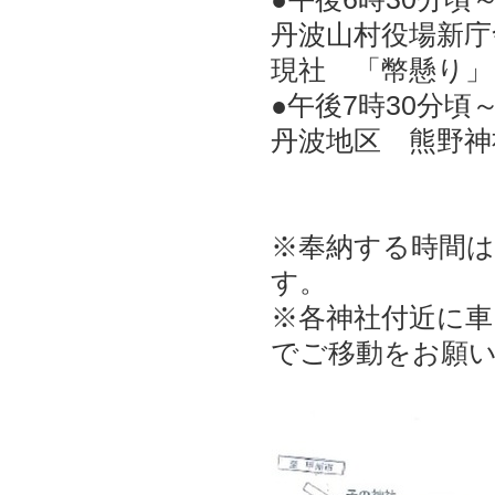
丹波山村役場新庁
現社 「幣懸り」
●午後7時30分頃
丹波地区 熊野神
※奉納する時間
す。
※各神社付近に
でご移動をお願