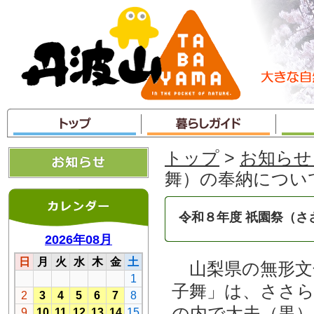
本
文
へ
ジ
ャ
ン
プ
トップ
>
お知らせ
舞）の奉納につい
令和８年度 祇園祭（さ
山梨県の無形文
子舞」は、ささ
の内で太夫（黒）