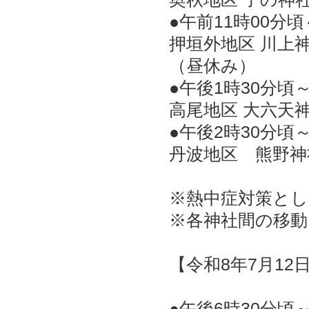
●午前11時00分頃
​押垣外地区 川上
（昼休み）
●午後1時30分頃
高尾地区 大六天
●午後2時30分頃
丹波地区 熊野神
※熱中症対策と
※各神社間の移動
【令和8年7月12
●午後6時30分頃