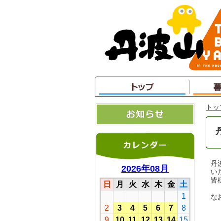
本
文
へ
ジ
ャ
ン
プ
トッ
丹
い
皆
な