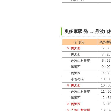
奥多摩駅 発 → 丹波
行き先
奥多摩
※ 鴨沢西
6：35
鴨沢西
7：25
丹波山村役場
8：35
鴨沢西
9：00
鴨沢西
9：30
小菅の湯
10：0
※ 鴨沢西
10：3
丹波山村役場
11：3
鴨沢西
12：3
※ 鴨沢西
13：1
※ 丹波山村役場
13：3