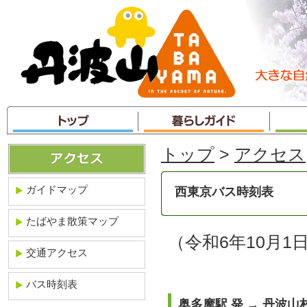
本
文
へ
ジ
ャ
ン
プ
トップ
>
アクセス
ガイドマップ
西東京バス時刻表
たばやま散策マップ
（令和6年10月
交通アクセス
バス時刻表
奥多摩駅 発 → 丹波山