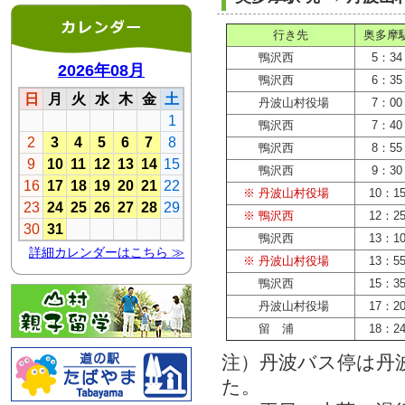
行き先
奥多摩
鴨沢西
5：34
鴨沢西
6：35
丹波山村役場
7：00
鴨沢西
7：40
鴨沢西
8：55
鴨沢西
9：30
※ 丹波山村役場
10：1
※ 鴨沢西
12：2
鴨沢西
13：1
※ 丹波山村役場
13：5
鴨沢西
15：3
丹波山村役場
17：2
留 浦
18：2
注）丹波バス停は丹
た