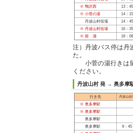
※ 鴨沢西
13：4
※ 小菅の湯
14：1
丹波山村役場
14：4
※ 丹波山村役場
16：3
※ 留 浦
18：0
注）丹波バス停は丹
た
小菅の湯行きは留
ください。
丹波山村 発 → 奥多
行き先
丹波山役
※ 奥多摩駅
※ 奥多摩駅
奥多摩駅
奥多摩駅
9：45