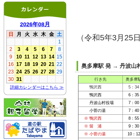
（令和5年3月2
奥多摩駅 発 → 丹波山
行き先
奥多摩
鴨沢西
5：34
鴨沢西
6：35
丹波山村役場
7：00
小菅の湯
7：40
※ 鴨沢西
8：55
※ 留 浦
9：30
※ 小菅の湯
10：1