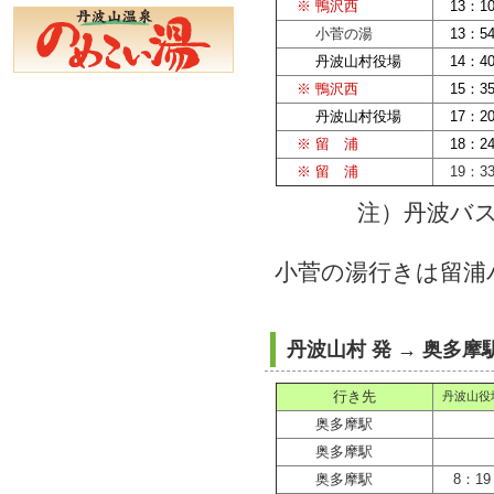
※ 鴨沢西
13：1
小菅の湯
13：5
丹波山村役場
14：4
※ 鴨沢西
15：3
丹波山村役場
17：2
※ 留 浦
18：2
※ 留 浦
19：3
注）丹波バ
小菅の湯行きは留浦
丹波山村 発 → 奥多摩
行き先
丹波山役
奥多摩駅
奥多摩駅
奥多摩駅
8：19