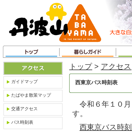
本
文
へ
ジ
ャ
ン
プ
トップ
>
アクセス
ガイドマップ
西東京バス時刻表
たばやま散策マップ
令和６年１０月
交通アクセス
す。
バス時刻表
西東京バス時刻