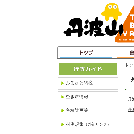
本
文
へ
ジ
ャ
ン
プ
トッ
ふるさと納税
空き家情報
丹
丹
各種計画等
村例規集
（外部リンク）