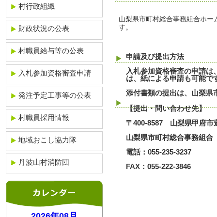
村行政組織
山梨県市町村総合事務組合ホームページ（
す。
財政状況の公表
村職員給与等の公表
申請及び提出方法
入札参加資格審査の申請は
入札参加資格審査申請
は、紙による申請も可能で
添付書類の提出は、山梨県
発注予定工事等の公表
【提出・問い合わせ先】
村職員採用情報
〒400-8587 山梨県甲府市
山梨県市町村総合事務組合
地域おこし協力隊
電話：055-235-3237
丹波山村消防団
FAX：055-222-3846