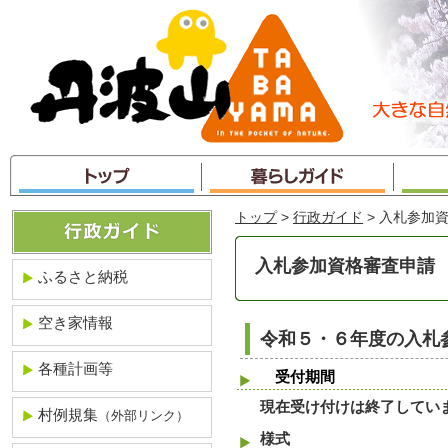
本
文
へ
ジ
ャ
ン
プ
トップ
>
行政ガイド
> 入札参加
入札参加資格審査申請
ふるさと納税
空き家情報
令和５・６年度の入札
各種計画等
受付期間
現在受け付けは終了してい
村例規集
（外部リンク）
様式