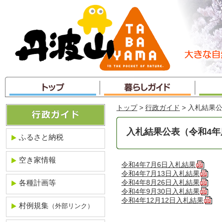
本
文
へ
ジ
ャ
ン
プ
トップ
>
行政ガイド
> 入札結果
入札結果公表（令和4年
ふるさと納税
空き家情報
令和4年7月6日入札結果
令和4年7月13日入札結果
各種計画等
令和4年8月26日入札結果
令和4年9月30日入札結果
令和4年12月12日入札結果
村例規集
（外部リンク）