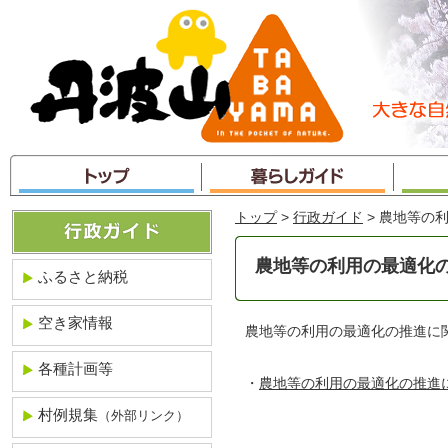
本
文
へ
ジ
ャ
ン
プ
トップ
>
行政ガイド
> 農地等の
農地等の利用の最適化
ふるさと納税
空き家情報
農地等の利用の最適化の推進に
各種計画等
・
農地等の利用の最適化の推進
村例規集
（外部リンク）