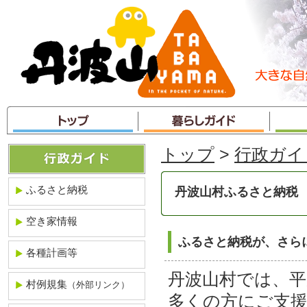
本
文
へ
ジ
ャ
ン
プ
トップ
>
行政ガイ
ふるさと納税
丹波山村ふるさと納税
空き家情報
ふるさと納税が、さら
各種計画等
丹波山村では、平
村例規集
（外部リンク）
多くの方にご支