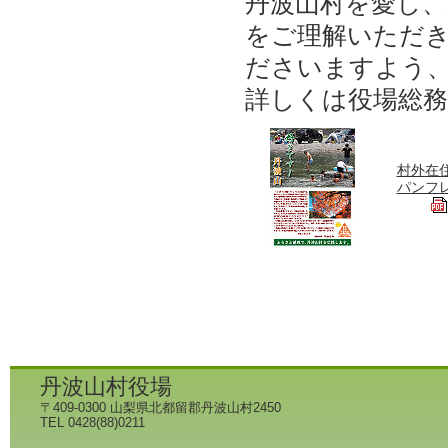
丹波山村を愛し
をご理解いただ
ださいますよう
詳しくは役場総
村外在
パンフ
丹波山村役場
〒409-0300 山梨県北都留郡丹波山村2450
TEL 0428(88)0211