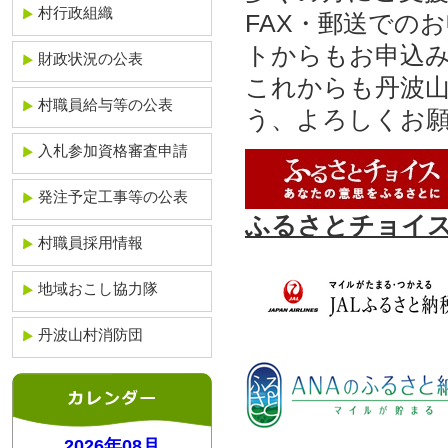
村行政組織
FAX・郵送での
トからもお申込
財政状況の公表
これからも丹波
村職員給与等の公表
う、よろしくお
入札参加資格審査申請
発注予定工事等の公表
ふるさとチョイ
村職員採用情報
地域おこし協力隊
丹波山村消防団