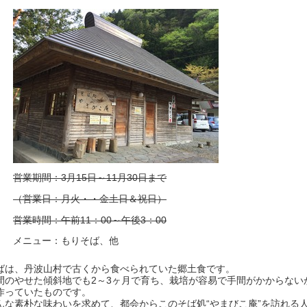
営業期間：3月15日～11月30日まで
（営業日：月火・・金土日＆祝日）
営業時間：午前11：00～午後3：00
メニュー：もりそば、他
ばは、丹波山村で古くから食べられていた郷土食です。
間のやせた傾斜地でも2～3ヶ月で育ち、栽培が容易で手間がかからない
作っていたものです。
んな素朴な味わいを求めて、都会からこのそば処“やまびこ庵”を訪れる