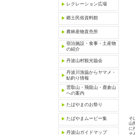
レクレーション広場
郷土民俗資料館
農林産物直売所
宿泊施設・食事・土産物
の紹介
丹波山村観光協会
丹波川漁協からヤマメ・
鮎釣り情報
雲取山・飛龍山・鹿倉山
への案内
たばやまのお祭り
たばやまムービー集
そ
山
に
丹波山ガイドマップ
そ