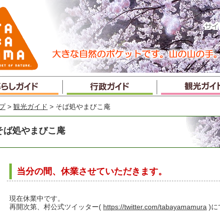
プ
>
観光ガイド
> そば処やまびこ庵
そば処やまびこ庵
当分の間、休業させていただきます。
現在休業中です。
再開次第、村公式ツイッター(
https://twitter.com/tabayamamura
)