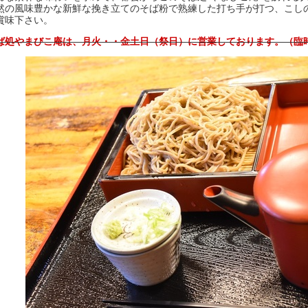
然の風味豊かな新鮮な挽き立てのそば粉で熟練した打ち手が打つ、こし
賞味下さい。
ば処やまびこ庵は、月火・・金土日（祭日）に営業しております。（臨