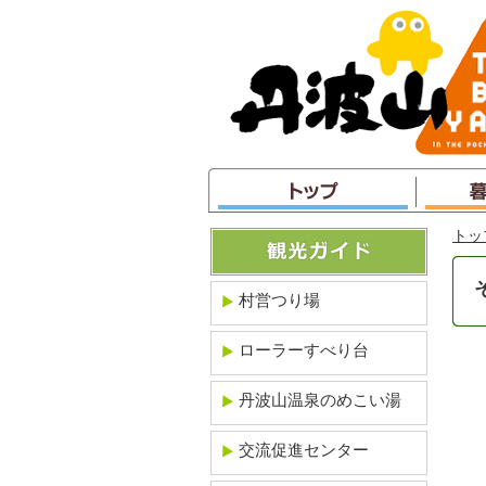
本
文
へ
ジ
ャ
ン
プ
トッ
村営つり場
ローラーすべり台
丹波山温泉のめこい湯
交流促進センター