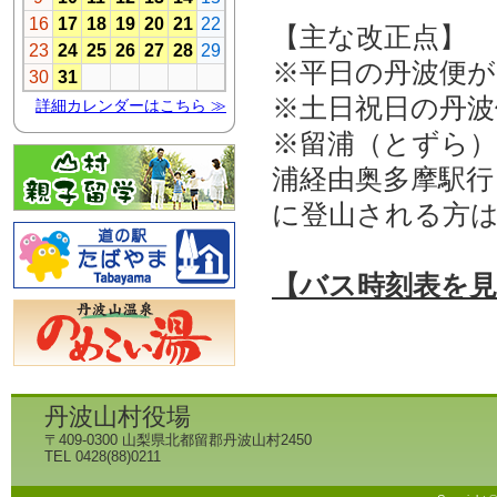
【主な改正点】
※平日の丹波便が
※土日祝日の丹波
※留浦（とずら）
浦経由奥多摩駅行
に登山される方
【バス時刻表を
丹波山村役場
〒409-0300 山梨県北都留郡丹波山村2450
TEL 0428(88)0211