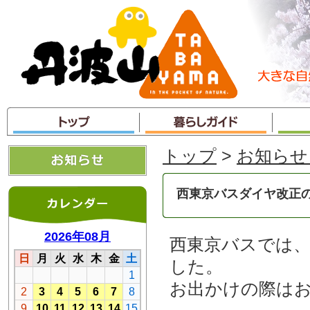
本
文
へ
ジ
ャ
ン
プ
トップ
>
お知らせ
西東京バスダイヤ改正
西東京バスでは、
した。
お出かけの際は