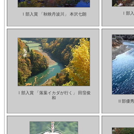
Ⅰ部入
Ⅰ部入賞 「秋映丹波川」 本沢七朗
Ⅰ部入賞 「落葉イカダが行く」 田窪俊
和
Ⅱ部優秀