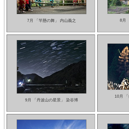
8月
7月 「竿懸の舞」 内山義之
10月 
9月 「丹波山の星景」 染谷博