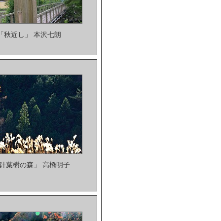
 「秋近し」 本沢七朗
「針葉樹の森」 高橋明子