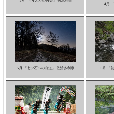
3月 「4年ぶりの再会」 菊池和夫
4月 
5月 「七ツ石への白道」 佐治多利康
6月 「