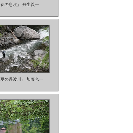
「春の息吹」 丹生義一
初夏の丹波川」 加藤光一