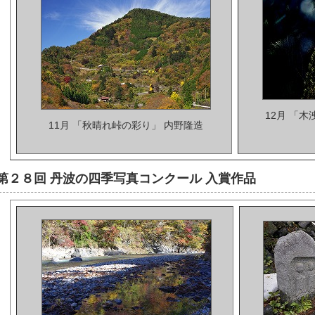
12月 「
11月 「秋晴れ峠の彩り」 内野隆造
第２８回 丹波の四季写真コンクール 入賞作品