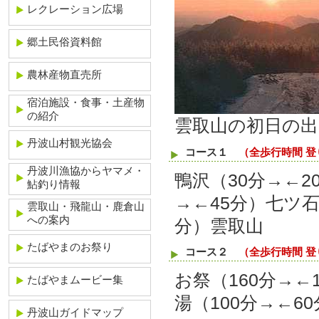
レクレーション広場
郷土民俗資料館
農林産物直売所
宿泊施設・食事・土産物
の紹介
雲取山の初日の出
丹波山村観光協会
コース１
（全歩行時間 登
丹波川漁協からヤマメ・
鴨沢（30分→←2
鮎釣り情報
→←45分）七ツ石
雲取山・飛龍山・鹿倉山
への案内
分）雲取山
たばやまのお祭り
コース２
（全歩行時間 登
お祭（160分→←
たばやまムービー集
湯（100分→←6
丹波山ガイドマップ