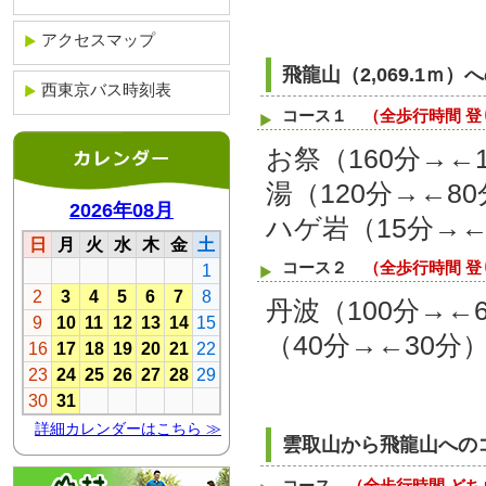
アクセスマップ
飛龍山（2,069.1ｍ）
西東京バス時刻表
コース１
（全歩行時間 登
お祭（160分→←
湯（120分→←8
ハゲ岩（15分→←
コース２
（全歩行時間 登
丹波（100分→←
（40分→←30分
雲取山から飛龍山への
コース
（全歩行時間 どち