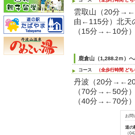
雲取山（20分→
由←115分）北
（15分→←10分
鹿倉山（1,288.2ｍ）
コース
（全歩行時間 どち
丹波（20分→←2
（70分→←50分
（40分→←70分
お問
道の
（04