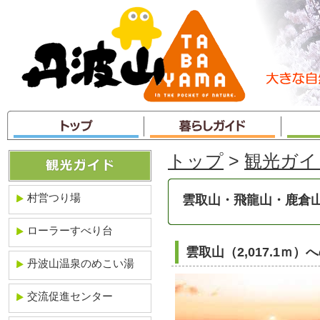
本
文
へ
ジ
ャ
ン
プ
トップ
>
観光ガイ
村営つり場
雲取山・飛龍山・鹿倉
ローラーすべり台
雲取山（2,017.1ｍ）
丹波山温泉のめこい湯
交流促進センター