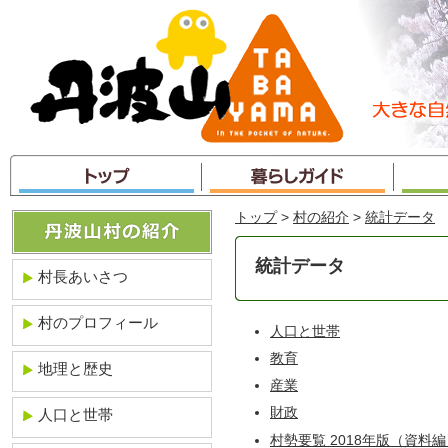
本
文
へ
ジ
ャ
ン
プ
トップ
>
村の紹介
>
統計データ
統計データ
村長あいさつ
村のプロフィール
人口と世帯
教育
地理と歴史
産業
財政
人口と世帯
村勢要覧 2018年版（資料