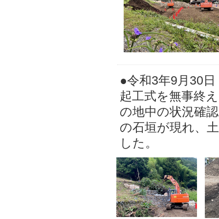
●令和3年9月3
起工式を無事終え
の地中の状況確
の石垣が現れ、
した。