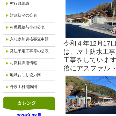
村行政組織
財政状況の公表
村職員給与等の公表
入札参加資格審査申請
令和４年12月1
は、屋上防水工事
発注予定工事等の公表
工事をしていま
村職員採用情報
後にアスファル
地域おこし協力隊
丹波山村消防団