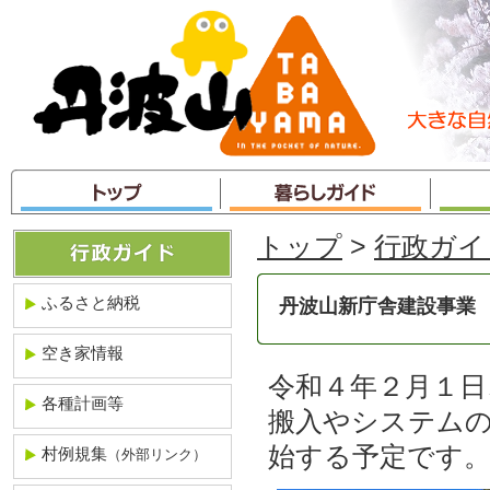
本
文
へ
ジ
ャ
ン
プ
トップ
>
行政ガイ
ふるさと納税
丹波山新庁舎建設事業
空き家情報
令和４年２月１日
各種計画等
搬入やシステム
始する予定です
村例規集
（外部リンク）