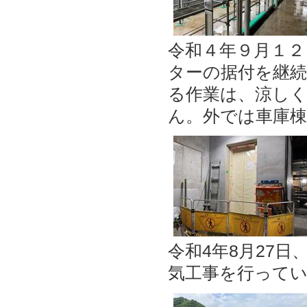
令和４年９月１
ターの据付を継
る作業は、涼し
ん。外では車庫
令和4年8月27
気工事を行って