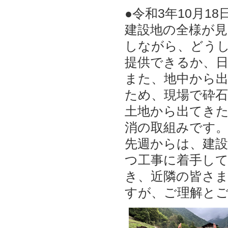
●令和3年10月
建設地の全様が
しながら、どう
提供できるか、
また、地中から
ため、現場で砕
土地から出てき
消の取組みです
先週からは、建
つ工事に着手し
き、近隣の皆さ
すが、ご理解と