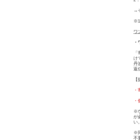
→
※
ワ
・
「
け
丹
返
【
・
・
※
が
い
※
不