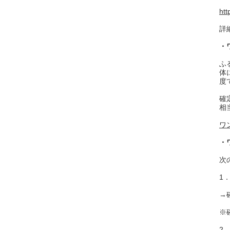
htt
詳
・
ふ
体
度
確
相
ワ
・
次
1
→
※
2