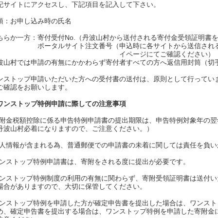
記サイトにアクセスし、下記項目を記入して下さい。
須：お申し込み時の氏名
ちらか一方：寄付受付No.（丹波山村から送付される寄付金受領証明書
ータルサイト注文番号（申込時に各サイトから送信される確
イページにてご確認ください）
波山村では申請の有無にかかわらず寄付者すべての方へ返信用封筒（切
ンストップ申請いただいた方への受付書の送付は、原則として行ってい
ご確認をお願いします。
ワンストップ特例申請に際しての注意事項
寄附金税額控除に係る申告特例申請書の提出期限は、申告特例対象年の翌年
丹波山村必着になりますので、ご注意ください。）
個⼈情報が含まれる為、普通郵便での申請書の未着に関しては責任を負い
ワンストップ特例申請書は、寄附をされる度に提出が必要です。
ワンストップ特例制度の利⽤の有無に関わらず、寄附受領証明書は送付
場合がありますので、⼤切に保管してください。
ワンストップ特例を申請した方が確定申告書を提出した場合は、ワンス
め、確定申告書を提出する場合は、ワンストップ特例を申請した寄附金