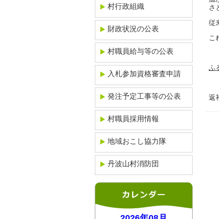
村行政組織
さ
従
財政状況の公表
こ
村職員給与等の公表
ふ
入札参加資格審査申請
発注予定工事等の公表
返
村職員採用情報
地域おこし協力隊
丹波山村消防団