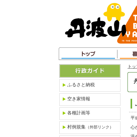
本
文
へ
ジ
ャ
ン
プ
トッ
ふるさと納税
空き家情報
各種計画等
平
村例規集
心
（外部リンク）
温