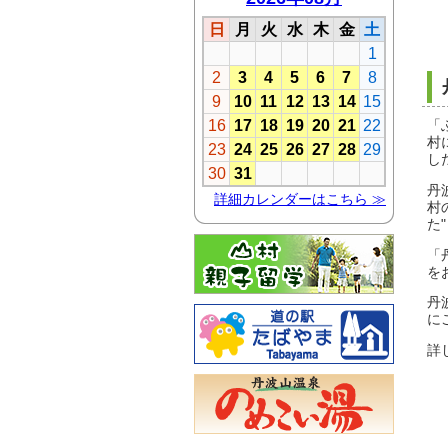
丹
「
村
し
丹
村
た
「
を
丹
に
詳