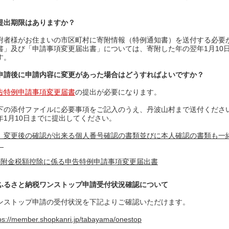
提出期限はありますか？
附者様がお住まいの市区町村に寄附情報（特例通知書）を送付する必要
書」及び「申請事項変更届出書」については、寄附した年の翌年1月10
す。
申請後に申請内容に変更があった場合はどうすればよいですか？
告特例申請事項変更届書
の提出が必要になります。
下の添付ファイルに必要事項をご記入のうえ、丹波山村まで送付くださ
年1月10日までに提出してください。
、変更後の確認が出来る個人番号確認の書類並びに本人確認の書類も一
。
寄附金税額控除に係る申告特例申請事項変更届出書
ふるさと納税ワンストップ申請受付状況確認について
ンストップ申請の受付状況を下記よりご確認いただけます。
ps://member.shopkanri.jp/tabayama/onestop