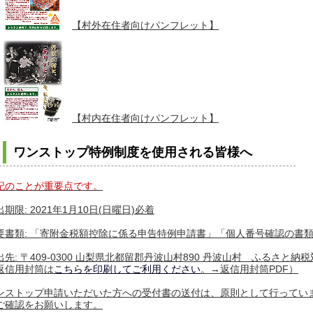
【村外在住者向けパンフレット】
【村内在住者向けパンフレット】
ワンストップ特例制度を使用される皆様へ
記のことが重要点です。
出期限: 2021年1月10日(日曜日)必着
要書類: 「寄附⾦税額控除に係る申告特例申請書」「個人番号確認の書
出先: 〒409-0300 山梨県北都留郡丹波山村890 丹波山村 ふるさと納
返信用封筒は
こちらを印刷してご利用ください
。→
返信用封筒PDF
）
ンストップ申請いただいた方への受付書の送付は、原則として行ってい
ご確認をお願いします。