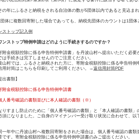
その年にふるさと納税をされる自治体の数が5団体以内であると見込ま
1団体に複数回寄附した場合であっても、納税先団体のカウントは1団体
ンストップ記入例
ワンストップ特例申請はどのように手続きするのですか？
寄附金税額控除に係る申告特例申請書」を丹波山村へ提出いただく必要
では手続きは完了しませんのでご注意ください。
波山村では、ふるさと納税された方に、寄附⾦税額控除に係る申告特例
信用封筒はこちらを印刷してご利用ください。→
返信用封筒PDF
提出書類】
寄附⾦税額控除に係る申告特例申請書
個人番号確認の書類並びに本人確認の書類（※）
なりすまし防止のために「個人番号確認の書類」と「本人確認の書類」
必須になりました。ご自身のマイナンバー受け取り状況に合わせて、以
。
同⼀年中に丹波山村へ複数回寄附をされた場合は、個人番号確認の書類
要です。寄附⾦税額控除に係る申告特例申請書のみご提出ください。