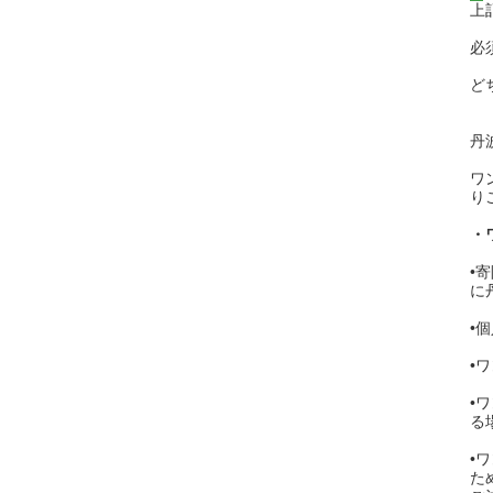
上
必
ど
ポ
丹
ワ
り
・
•
に
•
•
•
る
•
た