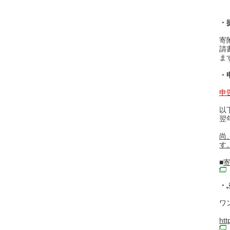
・
寄
請
ま
・
申
以
翌
尚
す
■
・
ワ
htt