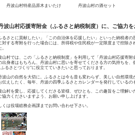
波山村特産品原木まいたけ 丹波山村の酒セット 
丹波山村応援寄附金（ふるさと納税制度）に、ご協力を
ふるさとに貢献したい」「この自治体を応援したい」といった納税者の
に対する寄附を行った場合には、所得税や住民税が一定限度まで控除さ
た。
波山村では、この「ふるさと納税制度」を利用して「丹波山村応援寄附
の出身者はもちろん、丹波山村に思いを寄せてくださる方の気持ちを、
" ふるさとづくり"に役立てていきたいと思っております。
丹波山の自然を大切に。ふるさとは今も昔も変わらず、美しい自然環境
お伝えしたく、毎年、丹波の四季ふるさとカレンダーを発行しているの
波山村を愛し、応援してくださる皆様、ぜひとも、この趣旨をご理解い
ご協力くださいますよう、お願い申し上げます。
しくは役場総務企画課までお問い合わせ下さい。