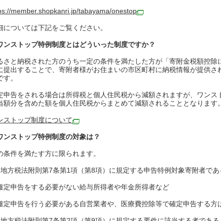
ps://member.shopkanri.jp/tabayama/onestop
細については下記をご覧ください。
ワンストップ特例制度とはどういった制度ですか？
るさと納税された方のうち一定の条件を満たした方が「寄附金税額控除
に提出することで、寄附者様がお住まいの市区町村に納税情報が提供さ
です。
定申告をされる場合は所得税と個人住民税から減額されますが、ワンス
当額分を含めた額を個人住民税からまとめて減額されることとなります
ンストップ制度について
ワンストップ特例制度の対象は？
の条件を満たす方に限られます。
．地方税法附則第7条第1項（第8項）に規定する申告特例対象寄附者であ
確定申告をする必要がない給与所得者や年金所得者など
確定申告を行う必要がある自営業者や、医療費控除等で確定申告する方
．地方税法附則第7条第2項（第9項）に規定する要件に該当する者である